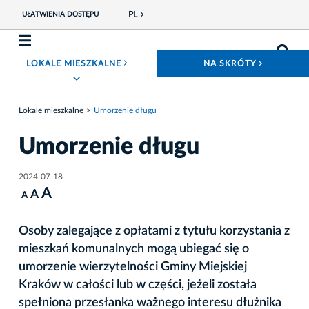
PL
UŁATWIENIA DOSTĘPU
ROZWIŃ MENU
ROZWIŃ
LOKALE MIESZKALNE
NA SKRÓTY
Lokale mieszkalne
Umorzenie długu
Umorzenie długu
2024-07-18
A
A
A
Osoby zalegające z opłatami z tytułu korzystania z
mieszkań komunalnych mogą ubiegać się o
umorzenie wierzytelności Gminy Miejskiej
Kraków w całości lub w części, jeżeli została
spełniona przesłanka ważnego interesu dłużnika