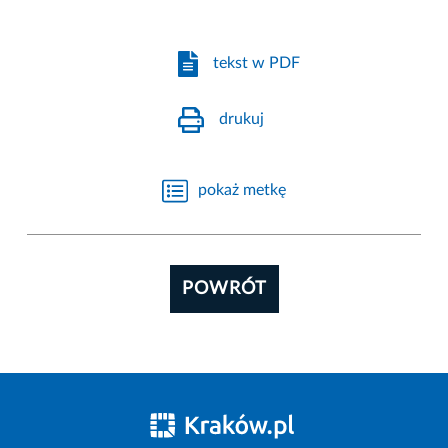
tekst w PDF
drukuj
pokaż metkę
POWRÓT