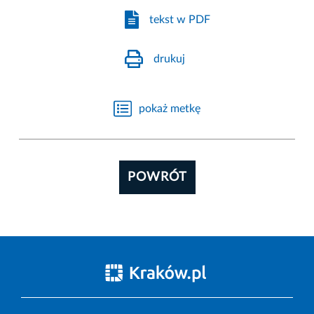
tekst w PDF
drukuj
pokaż metkę
POWRÓT