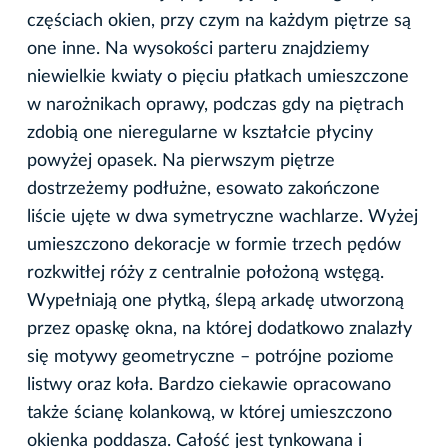
częściach okien, przy czym na każdym piętrze są
one inne. Na wysokości parteru znajdziemy
niewielkie kwiaty o pięciu płatkach umieszczone
w narożnikach oprawy, podczas gdy na piętrach
zdobią one nieregularne w kształcie płyciny
powyżej opasek. Na pierwszym piętrze
dostrzeżemy podłużne, esowato zakończone
liście ujęte w dwa symetryczne wachlarze. Wyżej
umieszczono dekoracje w formie trzech pędów
rozkwitłej róży z centralnie położoną wstęgą.
Wypełniają one płytką, ślepą arkadę utworzoną
przez opaskę okna, na której dodatkowo znalazły
się motywy geometryczne – potrójne poziome
listwy oraz koła. Bardzo ciekawie opracowano
także ścianę kolankową, w której umieszczono
okienka poddasza. Całość jest tynkowana i