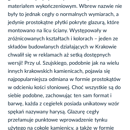
materiałem wykończeniowym. Wbrew nazwie nie
były to jednak cegły o normalnych wymiarach, a
jedynie prostokątne płytki pokryte glazurą, które
montowano na licu ściany. Występowały w
zróżnicowanych kształtach i kolorach – jeden ze
składów budowlanych działających w Krakowie
chwalił się w reklamach aż setką dostępnych
wersji! Przy ul. Szujskiego, podobnie jak na wielu
innych krakowskich kamienicach, pojawia się
najpopularniejsza odmiana w formie prostokątów
w odcieniu kości słoniowej. Choć wszystkie są do
siebie podobne, zachowując ten sam format i
barwę, każda z cegiełek posiada unikatowy wzór
spękań nazywany harysą. Glazurę cegły
przełamuje punktowe wprowadzenie tynku
użytego na cokole kamienicy, a także w formie