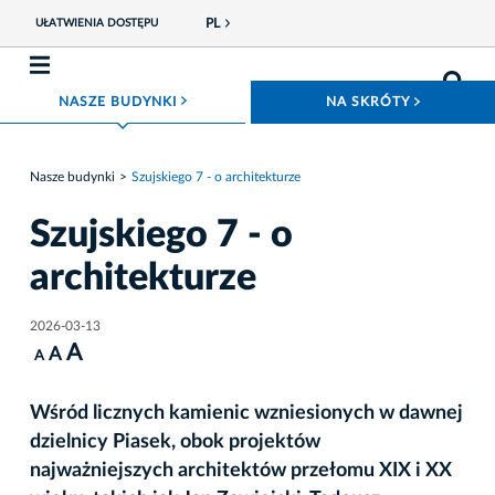
PL
UŁATWIENIA DOSTĘPU
ROZWIŃ MENU
ROZWIŃ
NASZE BUDYNKI
NA SKRÓTY
Nasze budynki
Szujskiego 7 - o architekturze
Szujskiego 7 - o
architekturze
2026-03-13
A
A
A
Wśród licznych kamienic wzniesionych w dawnej
dzielnicy Piasek, obok projektów
najważniejszych architektów przełomu XIX i XX