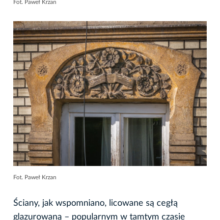
Fot. Paweł Krzan
Fot. Paweł Krzan
Ściany, jak wspomniano, licowane są cegłą
glazurowaną – popularnym w tamtym czasie