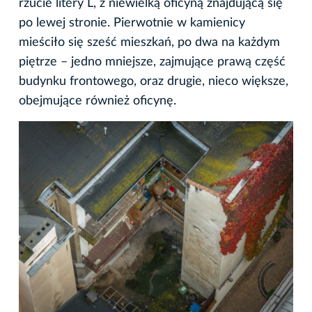
rzucie litery L, z niewielką oficyną znajdującą się
po lewej stronie. Pierwotnie w kamienicy
mieściło się sześć mieszkań, po dwa na każdym
piętrze – jedno mniejsze, zajmujące prawą część
budynku frontowego, oraz drugie, nieco większe,
obejmujące również oficynę.