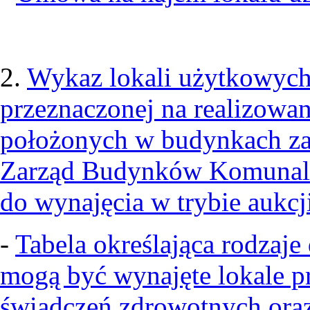
2.
Wykaz lokali użytkowych
przeznaczonej na realizowa
położonych w budynkach za
Zarząd Budynków Komunaln
do wynajęcia w trybie aukcj
-
Tabela określająca rodzaje
mogą być wynajęte lokale p
świadczeń zdrowotnych ora