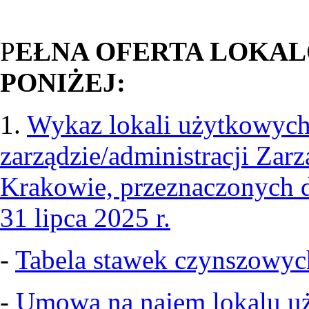
P
EŁNA OFERTA LOKAL
PONIŻEJ:
1.
Wykaz lokali użytkowych
zarządzie/administracji Z
Krakowie, przeznaczonych d
31 lipca 2025 r.
-
Tabela stawek czynszowych
-
Umowa na najem lokalu u