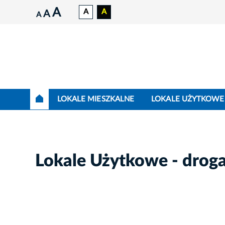
A
A
A
A
A
LOKALE MIESZKALNE
LOKALE UŻYTKOWE
Lokale Użytkowe - drog