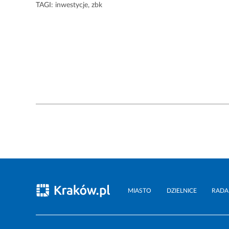
TAGI:
inwestycje
,
zbk
MIASTO
DZIELNICE
RADA