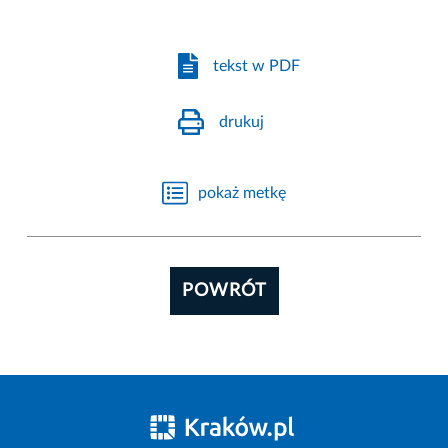
tekst w PDF
drukuj
pokaż metkę
POWRÓT