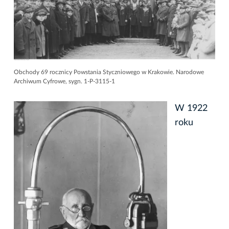
Obchody 69 rocznicy Powstania Styczniowego w Krakowie. Narodowe
Archiwum Cyfrowe, sygn. 1-P-3115-1
W 1922
roku