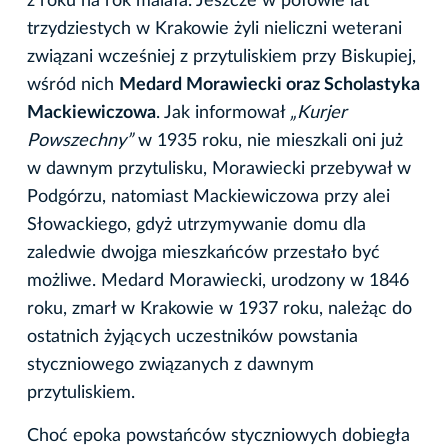
z roku na rok malała. Jeszcze w połowie lat
trzydziestych w Krakowie żyli nieliczni weterani
związani wcześniej z przytuliskiem przy Biskupiej,
wśród nich
Medard Morawiecki oraz Scholastyka
Mackiewiczowa
. Jak informował
„Kurjer
Powszechny”
w 1935 roku, nie mieszkali oni już
w dawnym przytulisku, Morawiecki przebywał w
Podgórzu, natomiast Mackiewiczowa przy alei
Słowackiego, gdyż utrzymywanie domu dla
zaledwie dwojga mieszkańców przestało być
możliwe. Medard Morawiecki, urodzony w 1846
roku, zmarł w Krakowie w 1937 roku, należąc do
ostatnich żyjących uczestników powstania
styczniowego związanych z dawnym
przytuliskiem.
Choć epoka powstańców styczniowych dobiegła