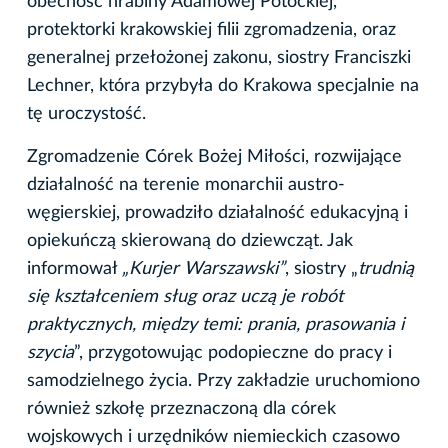
obecność hrabiny Adamowej Potockiej,
protektorki krakowskiej filii zgromadzenia, oraz
generalnej przełożonej zakonu, siostry Franciszki
Lechner, która przybyła do Krakowa specjalnie na
tę uroczystość.
Zgromadzenie Córek Bożej Miłości, rozwijające
działalność na terenie monarchii austro-
węgierskiej, prowadziło działalność edukacyjną i
opiekuńczą skierowaną do dziewcząt. Jak
informował
„Kurjer Warszawski”
, siostry „
trudnią
się kształceniem sług oraz uczą je robót
praktycznych, między temi: prania, prasowania i
szycia
”, przygotowując podopieczne do pracy i
samodzielnego życia. Przy zakładzie uruchomiono
również szkołę przeznaczoną dla córek
wojskowych i urzędników niemieckich czasowo