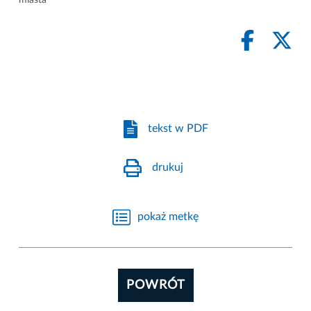
tekst w PDF
drukuj
pokaż metkę
POWRÓT