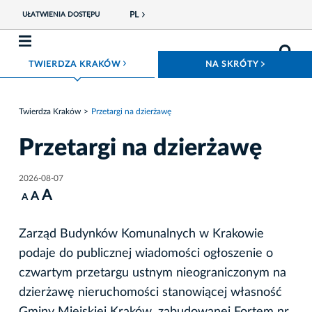
PL
UŁATWIENIA DOSTĘPU
ROZWIŃ MENU
ROZWIŃ
TWIERDZA KRAKÓW
NA SKRÓTY
Twierdza Kraków
Przetargi na dzierżawę
Przetargi na dzierżawę
2026-08-07
A
A
A
Zarząd Budynków Komunalnych w Krakowie
podaje do publicznej wiadomości ogłoszenie o
czwartym przetargu ustnym nieograniczonym na
dzierżawę nieruchomości stanowiącej własność
Gminy Miejskiej Kraków, zabudowanej Fortem nr