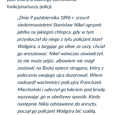
funkcjonariuszy policji:
„Dnia 9 października 1896 r. zrzucił
siedemnastoletni Stanisław Nikel ogryzek
jabłka na jakiegoś chłopca, gdy w tym
przyskoczył do niego z tyłu policjant Józef
Waligóra, a targając go silnie za uszy, chciał
go aresztować. Nikel wówczas oświadczył,
że nie może pójść, albowiem nie mógł
zostawić na Bożej opiece straganu, który z
polecenia swojego ojca dozorował. Wtem
nadszedł wachmistrz policyjny Franciszek
Miechoński i uderzył go łokciem pod brodę,
wyzywając go w obelżywy sposób. Kiedy
następnie Nikla odstawiono do aresztu,
począł go policjant Waligóra bić szablą,