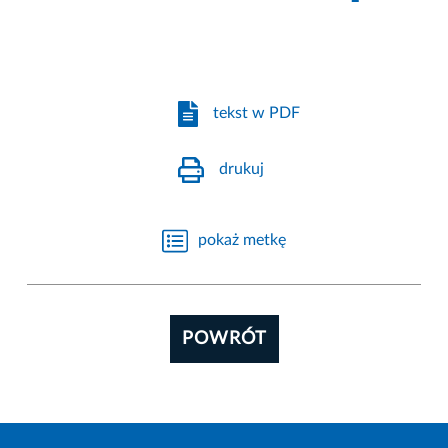
tekst w PDF
drukuj
pokaż metkę
POWRÓT