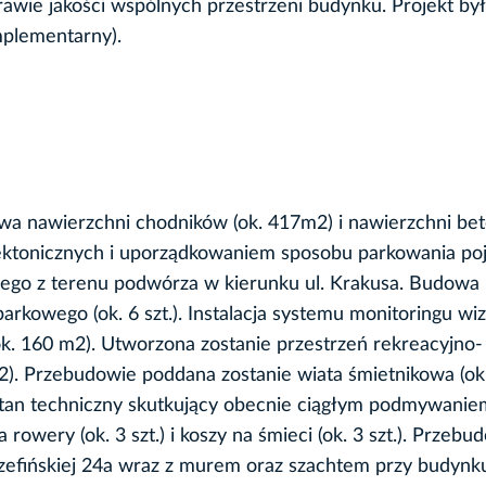
rawie jakości wspólnych przestrzeni budynku. Projekt był
mplementarny).
wa nawierzchni chodników (ok. 417m2) i nawierzchni be
itektonicznych i uporządkowaniem sposobu parkowania p
go z terenu podwórza w kierunku ul. Krakusa. Budowa
arkowego (ok. 6 szt.). Instalacja systemu monitoringu wi
(ok. 160 m2). Utworzona zostanie przestrzeń rekreacyjno-
2). Przebudowie poddana zostanie wiata śmietnikowa (ok
 stan techniczny skutkujący obecnie ciągłym podmywanie
 rowery (ok. 3 szt.) i koszy na śmieci (ok. 3 szt.). Przeb
Józefińskiej 24a wraz z murem oraz szachtem przy budynku