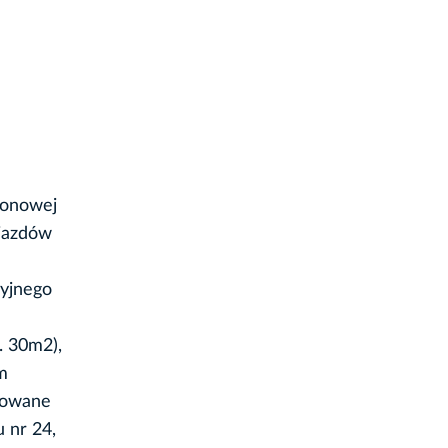
tonowej
ojazdów
zyjnego
. 30m2),
m
udowane
 nr 24,