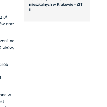
mieszkalnych w Krakowie - ZIT
II
 ul.
ów oraz
zeni, na
Kraków,
 osób
i
inna w
est