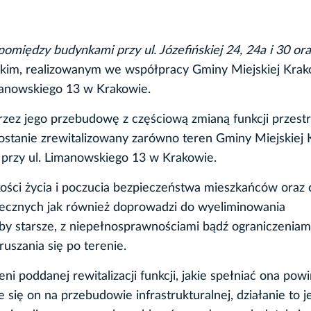
omiędzy budynkami przy ul. Józefińskiej 24, 24a i 30 oraz
skim, realizowanym we współpracy Gminy Miejskiej Krak
manowskiego 13 w Krakowie.
rzez jego przebudowę z częściową zmianą funkcji przestr
ostanie zrewitalizowany zarówno teren Gminy Miejskiej 
przy ul. Limanowskiego 13 w Krakowie.
akości życia i poczucia bezpieczeństwa mieszkańców oraz
łecznych jak również doprowadzi do wyeliminowania
by starsze, z niepełnosprawnościami bądź ograniczeniam
szania się po terenie.
i poddanej rewitalizacji funkcji, jakie spełniać ona pow
e się on na przebudowie infrastrukturalnej, działanie to j