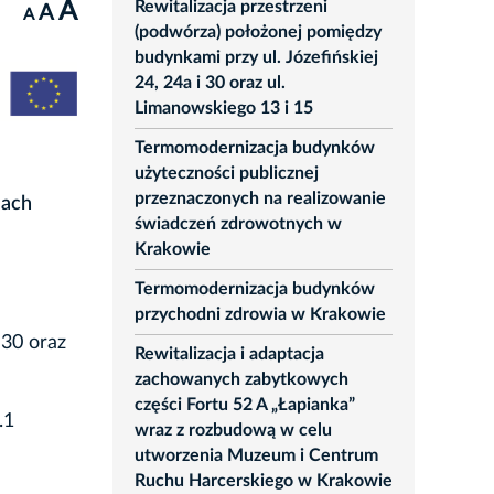
A
Rewitalizacja przestrzeni
A
A
(podwórza) położonej pomiędzy
budynkami przy ul. Józefińskiej
24, 24a i 30 oraz ul.
Limanowskiego 13 i 15
Termomodernizacja budynków
użyteczności publicznej
przeznaczonych na realizowanie
mach
świadczeń zdrowotnych w
Krakowie
Termomodernizacja budynków
przychodni zdrowia w Krakowie
 30 oraz
Rewitalizacja i adaptacja
zachowanych zabytkowych
części Fortu 52 A „Łapianka”
.1
wraz z rozbudową w celu
utworzenia Muzeum i Centrum
Ruchu Harcerskiego w Krakowie