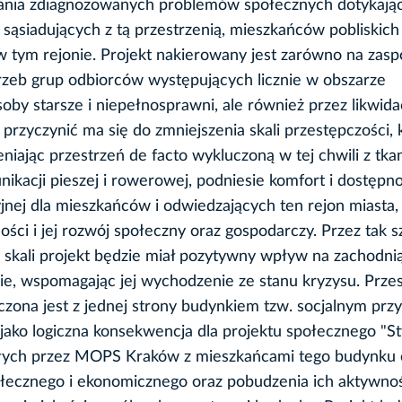
ania zdiagnozowanych problemów społecznych dotykają
iadujących z tą przestrzenią, mieszkańców pobliskich ul
 w tym rejonie. Projekt nakierowany jest zarówno na zasp
otrzeb grup odbiorców występujących licznie w obszarze
by starsze i niepełnosprawni, ale również przez likwida
rzyczynić ma się do zmniejszenia skali przestępczości, 
iając przestrzeń de facto wykluczoną w tej chwili z tka
nikacji pieszej i rowerowej, podniesie komfort i dostępn
yjnej dla mieszkańców i odwiedzających ten rejon miasta,
ci i jej rozwój społeczny oraz gospodarczy. Przez tak s
 skali projekt będzie miał pozytywny wpływ na zachodni
ie, wspomagając jej wychodzenie ze stanu kryzysu. Przes
iczona jest z jednej strony budynkiem tzw. socjalnym przy 
ię jako logiczna konsekwencja dla projektu społecznego "
egłych przez MOPS Kraków z mieszkańcami tego budynku
ołecznego i ekonomicznego oraz pobudzenia ich aktywnoś