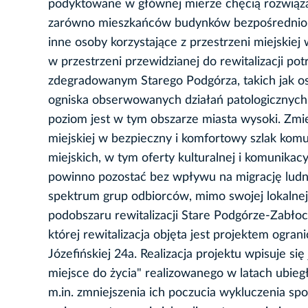
podyktowane w głównej mierze chęcią rozwiąz
zarówno mieszkańców budynków bezpośrednio sąs
inne osoby korzystające z przestrzeni miejskiej
w przestrzeni przewidzianej do rewitalizacji p
zdegradowanym Starego Podgórza, takich jak oso
ogniska obserwowanych działań patologicznych p
poziom jest w tym obszarze miasta wysoki. Zmien
miejskiej w bezpieczny i komfortowy szlak komu
miejskich, w tym oferty kulturalnej i komunikac
powinno pozostać bez wpływu na migrację ludnoś
spektrum grup odbiorców, mimo swojej lokalnej
podobszaru rewitalizacji Stare Podgórze-Zabłoc
której rewitalizacja objęta jest projektem ogran
Józefińskiej 24a. Realizacja projektu wpisuje s
miejsce do życia" realizowanego w latach ubi
m.in. zmniejszenia ich poczucia wykluczenia sp