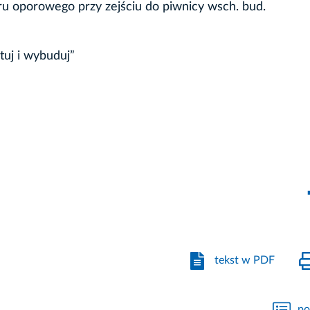
ru oporowego przy zejściu do piwnicy wsch. bud.
tuj i wybuduj”
tekst w PDF
po