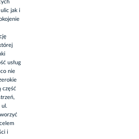
cych
ic jak i
okojenie
cję
której
nki
ość usług
 co nie
zerokie
ą część
trzeń,
ul.
Stworzyć
 celem
ci i