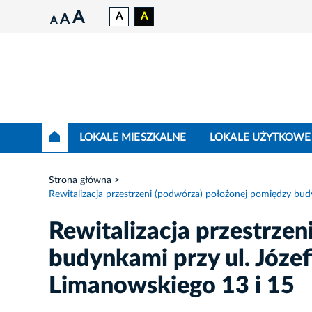
A
A
A
A
A
LOKALE MIESZKALNE
LOKALE UŻYTKOWE
Strona główna
Rewitalizacja przestrzeni (podwórza) położonej pomiędzy budyn
Rewitalizacja przestrze
budynkami przy ul. Józefi
Limanowskiego 13 i 15