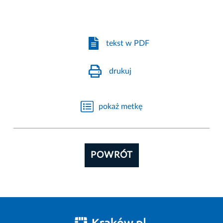
tekst w PDF
drukuj
pokaż metkę
POWRÓT