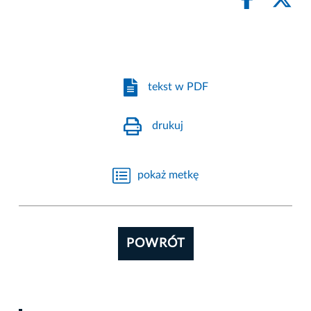
tekst w PDF
drukuj
pokaż metkę
POWRÓT