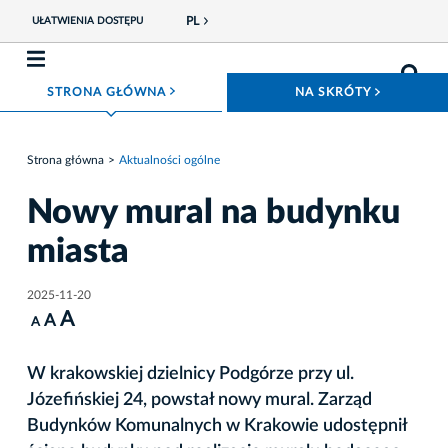
PL
UŁATWIENIA DOSTĘPU
ROZWIŃ MENU
ROZWIŃ
STRONA GŁÓWNA
NA SKRÓTY
Strona główna
Aktualności ogólne
Nowy mural na budynku
miasta
2025-11-20
A
A
A
W krakowskiej dzielnicy Podgórze przy ul.
Józefińskiej 24, powstał nowy mural. Zarząd
Budynków Komunalnych w Krakowie udostępnił