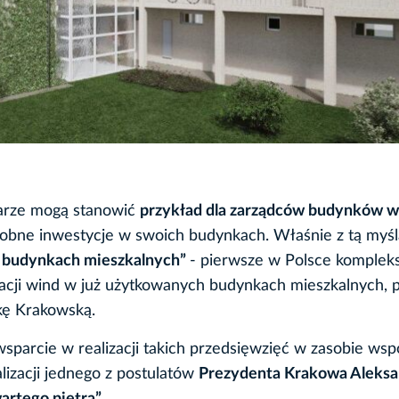
arze mogą stanowić
przykład dla zarządców budynków ws
odobne inwestycje w swoich budynkach. Właśnie z tą myśl
h budynkach mieszkalnych”
- pierwsze w Polsce komple
zacji wind w już użytkowanych budynkach mieszkalnych, 
kę Krakowską.
rcie w realizacji takich przedsięwzięć w zasobie wspó
lizacji jednego z postulatów
Prezydenta Krakowa Aleksa
rtego piętra”.