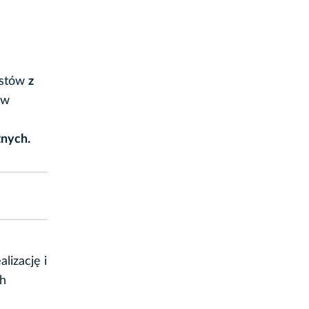
listów
z
 w
znych.
lizację i
ch