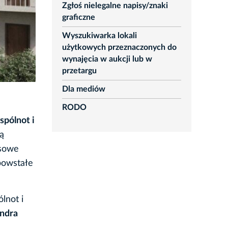
Zgłoś nielegalne napisy/znaki
graficzne
Wyszukiwarka lokali
użytkowych przeznaczonych do
wynajęcia w aukcji lub w
przetargu
Dla mediów
RODO
pólnot i
ą
ksowe
powstałe
lnot i
ndra