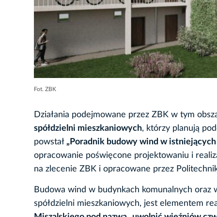
Fot. ZBK
Działania podejmowane przez ZBK w tym obsz
spółdzielni mieszkaniowych
, którzy planują p
powstał
„Poradnik budowy wind w istniejącyc
opracowanie poświęcone projektowaniu i reali
na zlecenie ZBK i opracowane przez Politechni
Budowa wind w budynkach komunalnych oraz wspa
spółdzielni mieszkaniowych, jest elementem rea
Miszalskiego pod nazwą „uwolnić więźniów czwa