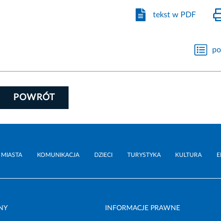
tekst w PDF
po
POWRÓT
 MIASTA
KOMUNIKACJA
DZIECI
TURYSTYKA
KULTURA
E
NY
INFORMACJE PRAWNE