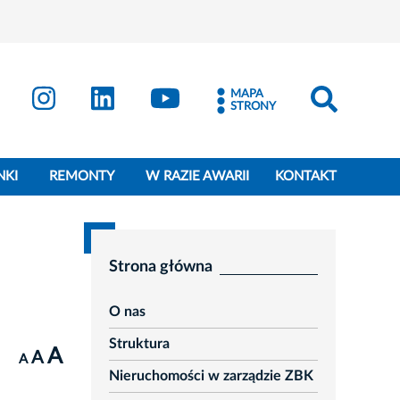
MAPA
STRONY
NKI
REMONTY
W RAZIE AWARII
KONTAKT
Strona główna
O nas
Struktura
A
A
A
Nieruchomości w zarządzie ZBK