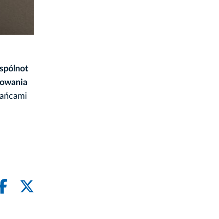
spólnot
mowania
kańcami