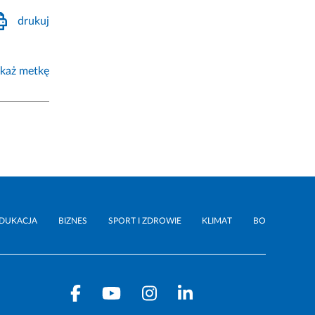
drukuj
każ metkę
DUKACJA
BIZNES
SPORT I ZDROWIE
KLIMAT
BO