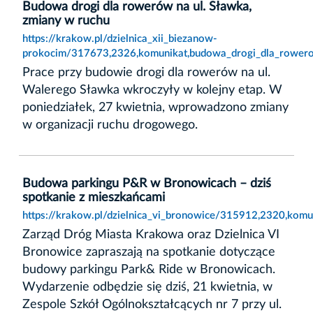
Budowa drogi dla rowerów na ul. Sławka,
zmiany w ruchu
https://krakow.pl/dzielnica_xii_biezanow-
prokocim/317673,2326,komunikat,budowa_drogi_dla_rowero
Prace przy budowie drogi dla rowerów na ul.
Walerego Sławka wkroczyły w kolejny etap. W
poniedziałek, 27 kwietnia, wprowadzono zmiany
w organizacji ruchu drogowego.
Budowa parkingu P&R w Bronowicach – dziś
spotkanie z mieszkańcami
https://krakow.pl/dzielnica_vi_bronowice/315912,2320,kom
Zarząd Dróg Miasta Krakowa oraz Dzielnica VI
Bronowice zapraszają na spotkanie dotyczące
budowy parkingu Park& Ride w Bronowicach.
Wydarzenie odbędzie się dziś, 21 kwietnia, w
Zespole Szkół Ogólnokształcących nr 7 przy ul.