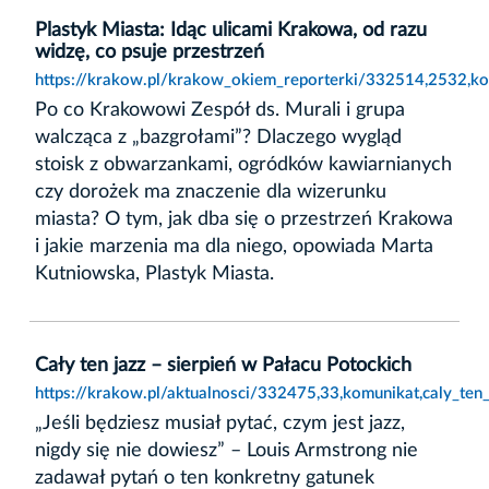
Plastyk Miasta: Idąc ulicami Krakowa, od razu
widzę, co psuje przestrzeń
https://krakow.pl/krakow_okiem_reporterki/332514,2532,kom
Po co Krakowowi Zespół ds. Murali i grupa
walcząca z „bazgrołami”? Dlaczego wygląd
stoisk z obwarzankami, ogródków kawiarnianych
czy dorożek ma znaczenie dla wizerunku
miasta? O tym, jak dba się o przestrzeń Krakowa
i jakie marzenia ma dla niego, opowiada Marta
Kutniowska, Plastyk Miasta.
Cały ten jazz – sierpień w Pałacu Potockich
https://krakow.pl/aktualnosci/332475,33,komunikat,caly_ten
„Jeśli będziesz musiał pytać, czym jest jazz,
nigdy się nie dowiesz” – Louis Armstrong nie
zadawał pytań o ten konkretny gatunek