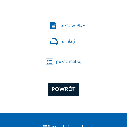
tekst w PDF
drukuj
pokaż metkę
POWRÓT