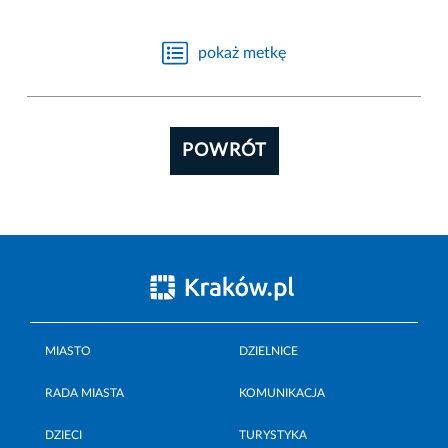
pokaż metkę
POWRÓT
MIASTO
DZIELNICE
RADA MIASTA
KOMUNIKACJA
DZIECI
TURYSTYKA