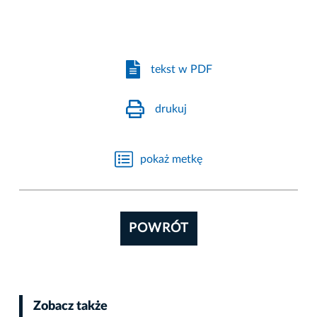
tekst w PDF
drukuj
pokaż metkę
POWRÓT
Zobacz także