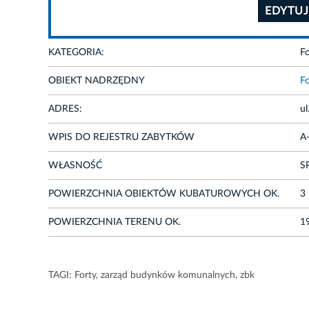
EDYTUJ
KATEGORIA:
Fo
OBIEKT NADRZĘDNY
Fo
ADRES:
ul
WPIS DO REJESTRU ZABYTKÓW
A
WŁASNOŚĆ
S
POWIERZCHNIA OBIEKTÓW KUBATUROWYCH OK.
3
POWIERZCHNIA TERENU OK.
1
TAGI:
Forty
,
zarząd budynków komunalnych
,
zbk