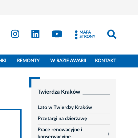
MAPA
STRONY
NKI
REMONTY
W RAZIE AWARII
KONTAKT
Twierdza Kraków
Lato w Twierdzy Kraków
Przetargi na dzierżawę
Prace renowacyjne i
rozwiń
konserwacyjne