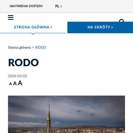
PL
UŁATWIENIA DOSTĘPU
ROZWIŃ MENU
ROZWIŃ
STRONA GŁÓWNA
NA SKRÓTY
Strona główna
RODO
RODO
2026-03-02
A
A
A